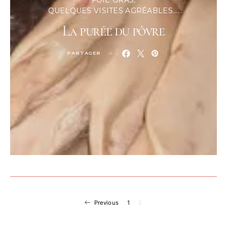
QUELQUES VISITES AGRÉABLES......
La purée du pôvre
PARTAGER
Navigation
Previous
1
2
des