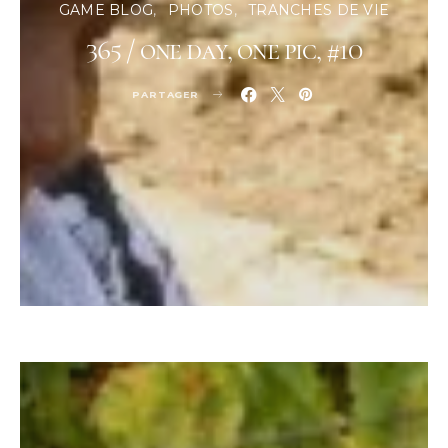
GAME BLOG
PHOTOS
TRANCHES DE VIE
365 / one day, one pic, #10
PARTAGER