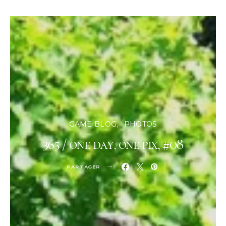
GAME BLOG
PHOTOS
365 / one day, one pix, #08
PARTAGER