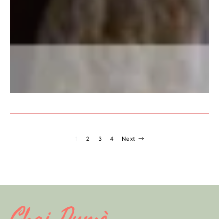
Navigation
1
2
3
4
Next
des
articles
Chai Dumè