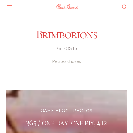
Chai Dumè
Brimborions
76 POSTS
Petites choses
GAME BLOG
PHOTOS
365 / one day, one pix, #12