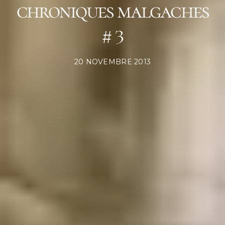
chroniques malgaches
# 3
POSTED
20 NOVEMBRE 2013
ON