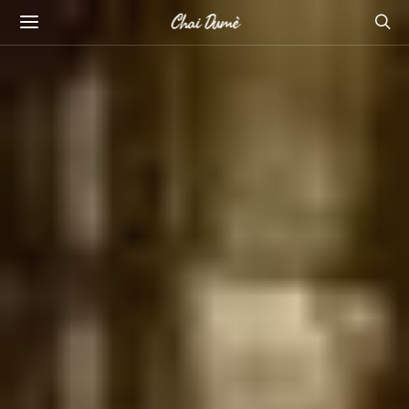
Chai Dumè