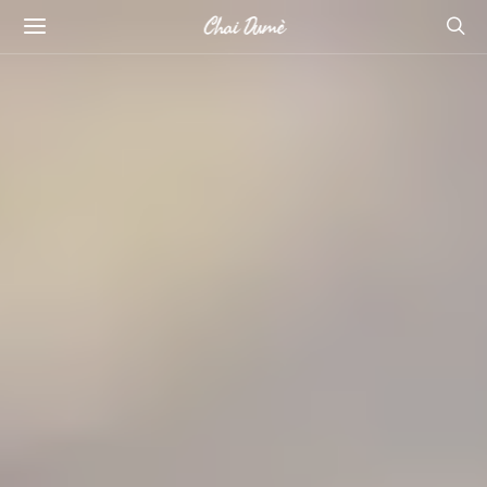
Chai Dumè