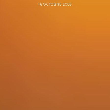
POSTED
16 OCTOBRE 2005
ON