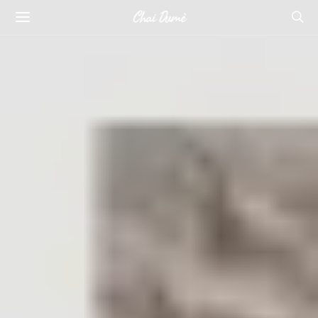
Chai Dumè