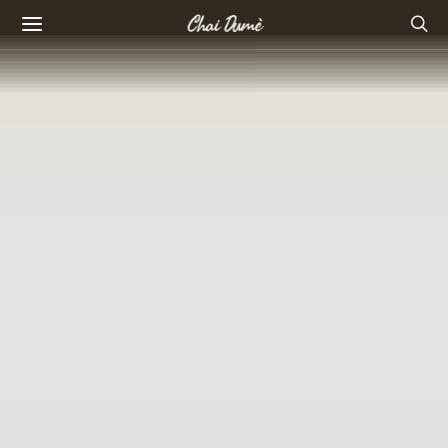
Chai Dumè