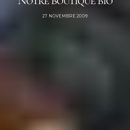
Notre boutique bio
POSTED
27 NOVEMBRE 2009
ON