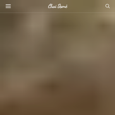
Chai Dumè