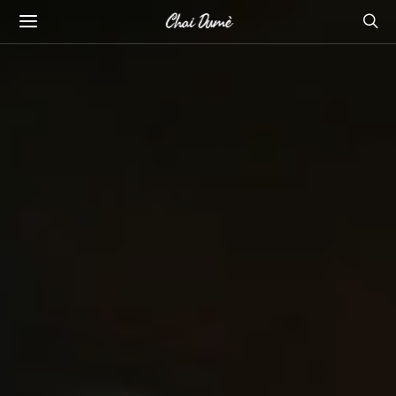
Chai Dumè