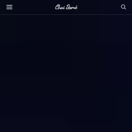
Chai Dumè