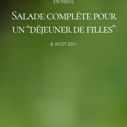
ENTRÉES
Salade complète pour
un “déjeuner de filles”
POSTED
8 AOÛT 2011
ON