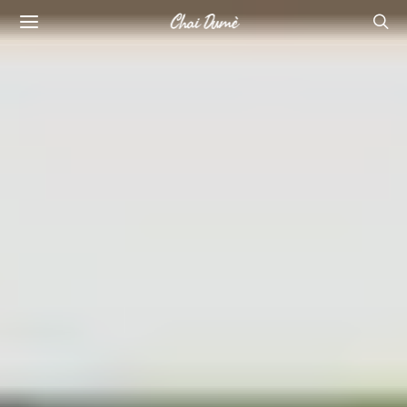
Chai Dumè