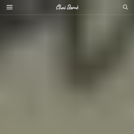
Chai Dumè