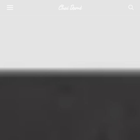
Chai Dumè