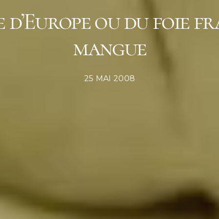
 d’Europe ou du foie fra
mangue
POSTED
25 MAI 2008
ON