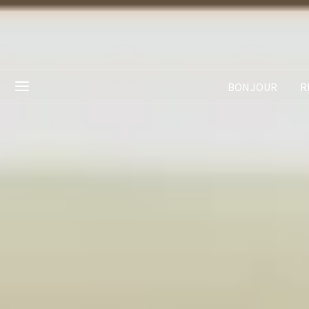
BONJOUR
R