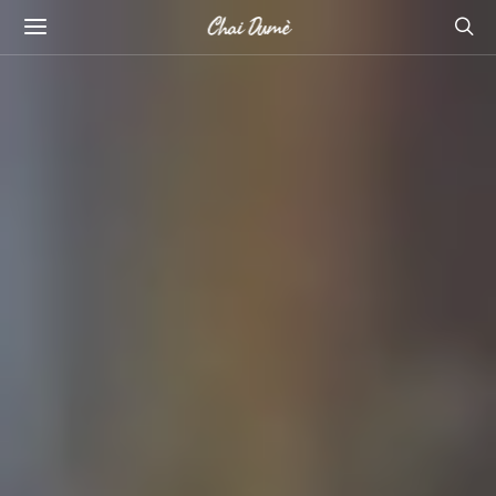
Chai Dumè