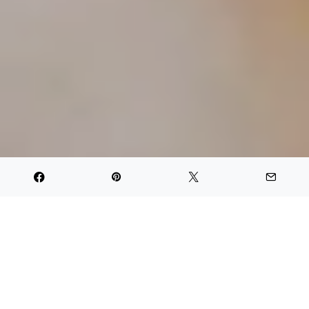
PARTAGER
TWEET
PIN IT
PARTAGER
Très jeune, j’ai appris la dégustation ;