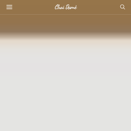
Chai Dumè