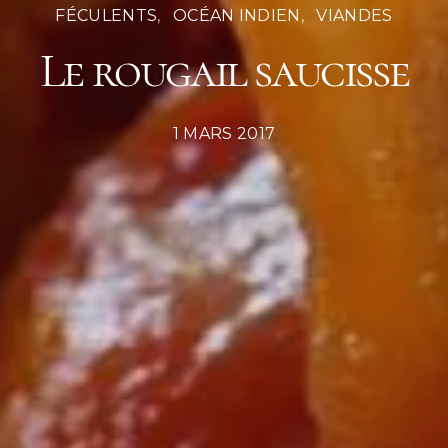
FÉCULENTS
OCÉAN INDIEN
VIANDES
Le rougail saucisse
POSTED
1 MARS 2017
ON