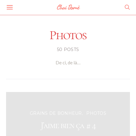
Chai Dumè
Photos
50 POSTS
De ci, de là…
GRAINS DE BONHEUR
PHOTOS
J’aime bien ça # 4