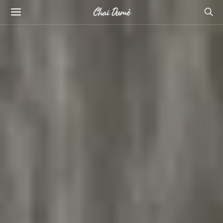
Chai Dumè