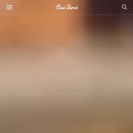
Chai Dumè