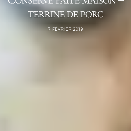
terrine de porc
POSTED
7 FÉVRIER 2019
ON