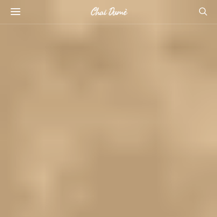
Chai Dumè