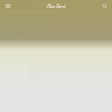
Chai Dumè