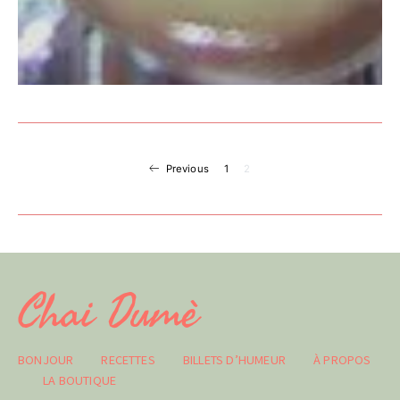
Navigation
Previous
1
2
des
articles
Chai Dumè
BONJOUR
RECETTES
BILLETS D’HUMEUR
À PROPOS
LA BOUTIQUE