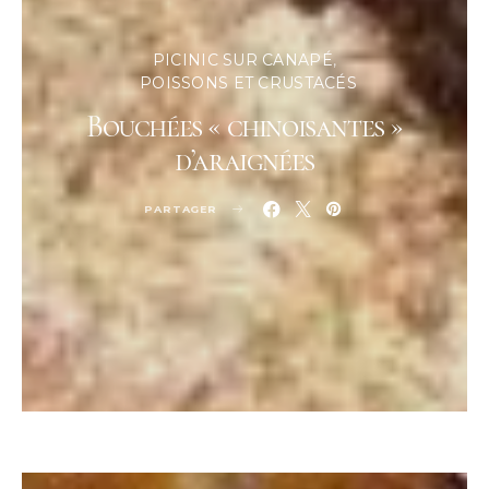
PICINIC SUR CANAPÉ
POISSONS ET CRUSTACÉS
Bouchées « chinoisantes »
d’araignées
PARTAGER