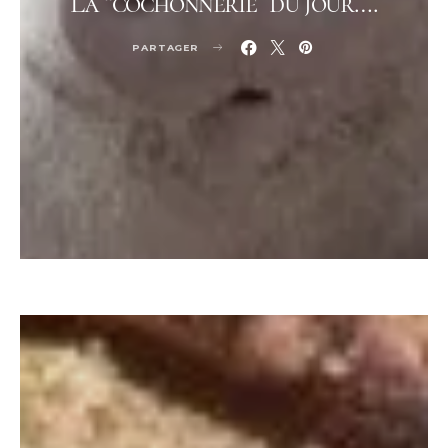
La “cochonnerie” du jour….
PARTAGER